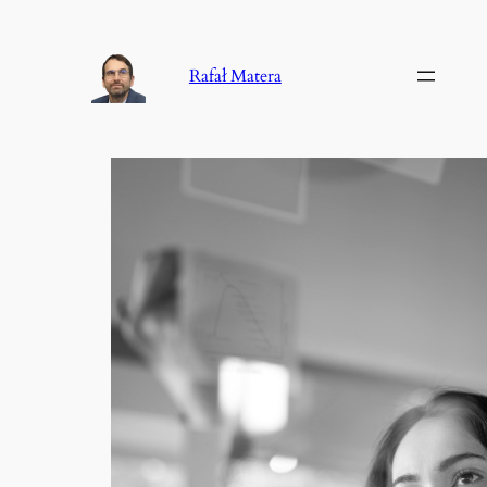
Przejdź
do
Rafał Matera
treści