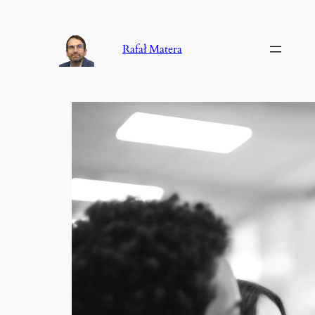
Przejdź
do
Rafał Matera
treści