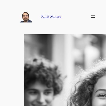
Przejdź
do
Rafał Matera
treści