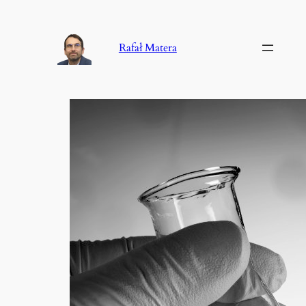
Przejdź
do
Rafał Matera
treści