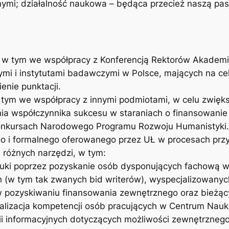
ymi; działalność naukowa – będąca przecież naszą pas
ji, w tym we współpracy z Konferencją Rektorów Akademi
ymi i instytutami badawczymi w Polsce, mających na ce
enie punktacji.
w tym we współpracy z innymi podmiotami, w celu zwi
enia współczynnika sukcesu w staraniach o finansowani
onkursach Narodowego Programu Rozwoju Humanistyki.
 i formalnego oferowanego przez UŁ w procesach prz
różnych narzędzi, w tym:
uki poprzez pozyskanie osób dysponujących fachową w
(w tym tak zwanych bid writerów), wyspecjalizowanych
 pozyskiwaniu finansowania zewnętrznego oraz bieżąc
alizacja kompetencji osób pracujących w Centrum Nauki
i informacyjnych dotyczących możliwości zewnętrzneg