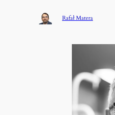
Przejdź
do
Rafał Matera
treści