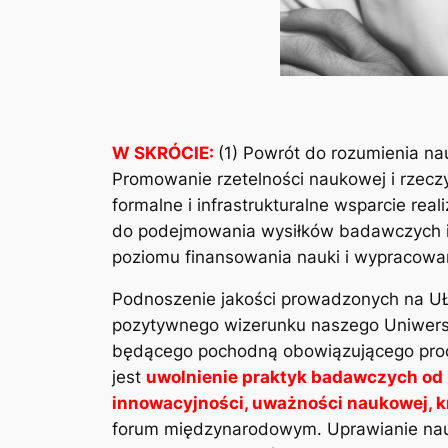
W SKRÓCIE:
(1) Powrót do rozumienia nau
Promowanie rzetelności naukowej i rzeczyw
formalne i infrastrukturalne wsparcie r
do podejmowania wysiłków badawczych i
poziomu finansowania nauki i wypracowa
Podnoszenie jakości prowadzonych na U
pozytywnego wizerunku naszego Uniwersyte
będącego pochodną obowiązującego proces
jest
uwolnienie praktyk badawczych od 
innowacyjności, uważności naukowej, kr
forum międzynarodowym. Uprawianie nauki