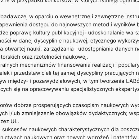
ne w przypadku konkursów, w których istnieją ogranic
 badawczej w oparciu o wewnętrzne i zewnętrzne instru
zapewnienia dostępu do najnowszych metod i wyników 
ze poprawę kultury publikacyjnej i udoskonalanie war
ci w danej dyscyplinie naukowej, etycznego wykorzysta
 otwartej nauki, zarządzania i udostępniania danych
rskich oraz rzetelności naukowej.
ralnych mechanizmów finansowania realizacji i popular
lek i przedstawicieli tej samej dyscypliny pracujących 
yw między- i pozawydziałowych, w tym tworzenia LABó
cych się na opracowywaniu specjalistycznych eksperty
aktorów dobrze prosperujących czasopism naukowych 
h i/lub zmniejszenie obowiązków dydaktycznych; wsp
zez UŁ.
ukcesów naukowych charakterystycznych dla poszczegól
ictwach naukowych oraz nowych wdrożeń i patentów, ale