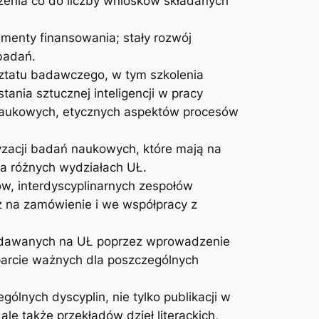
zenia co do liczby wniosków składanych
menty finansowania; stały rozwój
badań.
sztatu badawczego, w tym szkolenia
nia sztucznej inteligencji w pracy
 naukowych, etycznych aspektów procesów
yzacji badań naukowych, które mają na
na różnych wydziałach UŁ.
w, interdyscyplinarnych zespołów
z na zamówienie i we współpracy z
wydawanych na UŁ poprzez wprowadzenie
arcie ważnych dla poszczególnych
nych dyscyplin, nie tylko publikacji w
 także przekładów dzieł literackich,