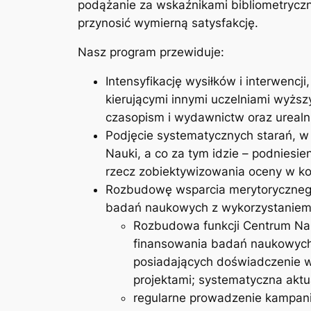
podążanie za wskaźnikami bibliometryczn
przynosić wymierną satysfakcję.
Nasz program przewiduje:
Intensyfikację wysiłków i interwenc
kierującymi innymi uczelniami wyższ
czasopism i wydawnictw oraz urealni
Podjęcie systematycznych starań, 
Nauki, a co za tym idzie – podniesi
rzecz zobiektywizowania oceny w k
Rozbudowę wsparcia merytorycznego
badań naukowych z wykorzystaniem 
Rozbudowa funkcji Centrum Na
finansowania badań naukowych 
posiadających doświadczenie w
projektami; systematyczna aktu
regularne prowadzenie kampani