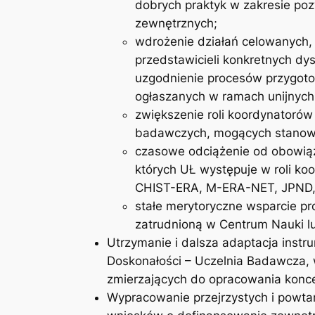
dobrych praktyk w zakresie po
zewnętrznych;
wdrożenie działań celowanych, 
przedstawicieli konkretnych dy
uzgodnienie procesów przygot
ogłaszanych w ramach unijnyc
zwiększenie roli koordynatorów
badawczych, mogących stanowić
czasowe odciążenie od obowiąz
których UŁ występuje w roli 
CHIST-ERA, M-ERA-NET, JPND, JP
stałe merytoryczne wsparcie p
zatrudnioną w Centrum Nauki l
Utrzymanie i dalsza adaptacja ins
Doskonałości – Uczelnia Badawcza, 
zmierzających do opracowania konce
Wypracowanie przejrzystych i powta