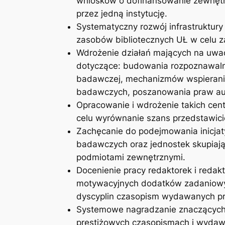
wniosków o dofinansowanie zewnętrz
przez jedną instytucję.
Systematyczny rozwój infrastruktury
zasobów bibliotecznych UŁ w celu 
Wdrożenie działań mających na uwad
dotyczące: budowania rozpoznawalnoś
badawczej, mechanizmów wspierania
badawczych, poszanowania praw auto
Opracowanie i wdrożenie takich cent
celu wyrównanie szans przedstawicie
Zachęcanie do podejmowania inicjat
badawczych oraz jednostek skupiają
podmiotami zewnętrznymi.
Docenienie pracy redaktorek i red
motywacyjnych dodatków zadaniowyc
dyscyplin czasopism wydawanych pr
Systemowe nagradzanie znaczących s
prestiżowych czasopismach i wydawn