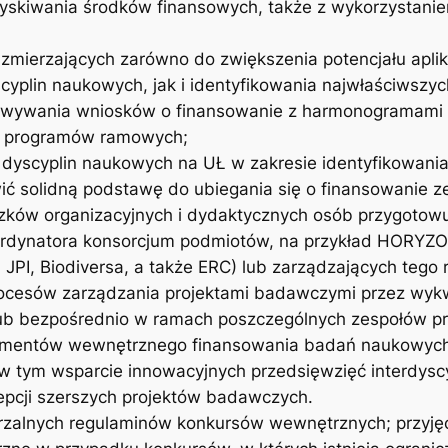
zyskiwania środków finansowych, także z wykorzystani
zmierzających zarówno do zwiększenia potencjału aplik
scyplin naukowych, jak i identyfikowania najwłaściwszy
owywania wniosków o finansowanie z harmonogramami 
h programów ramowych;
 dyscyplin naukowych na UŁ w zakresie identyfikowani
 solidną podstawę do ubiegania się o finansowanie z
ków organizacyjnych i dydaktycznych osób przygotowuj
koordynatora konsorcjum podmiotów, na przykład HOR
I, Biodiversa, a także ERC) lub zarządzających tego 
rocesów zarządzania projektami badawczymi przez wykw
ub bezpośrednio w ramach poszczególnych zespołów pr
trumentów wewnętrznego finansowania badań naukowych
w tym wsparcie innowacyjnych przedsięwzięć interdysc
pcji szerszych projektów badawczych.
rzalnych regulaminów konkursów wewnętrznych; przyjęci