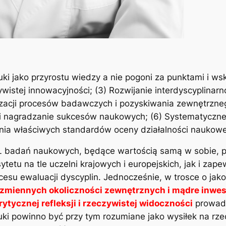
ki jako przyrostu wiedzy a nie pogoni za punktami i ws
istej innowacyjności; (3) Rozwijanie interdyscyplinarno
ealizacji procesów badawczych i pozyskiwania zewnętrz
 nagradzanie sukcesów naukowych; (6) Systematyczne
nia właściwych standardów oceny działalności naukowe
Ł badań naukowych, będące wartością samą w sobie, 
tu na tle uczelni krajowych i europejskich, jak i zape
u ewaluacji dyscyplin. Jednocześnie, w trosce o jako
zmiennych okoliczności zewnętrznych i mądre inwes
ytycznej refleksji i rzeczywistej widoczności
prowad
 powinno być przy tym rozumiane jako wysiłek na rzecz