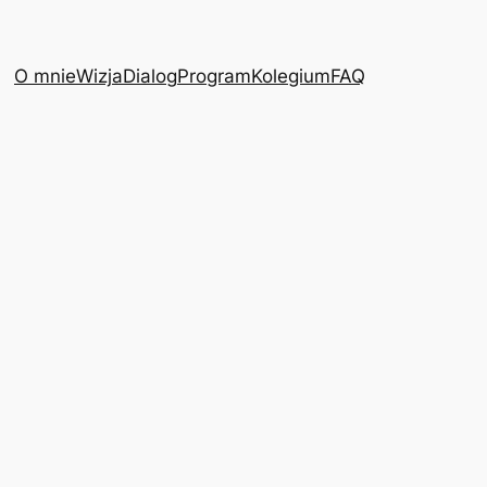
O mnie
Wizja
Dialog
Program
Kolegium
FAQ