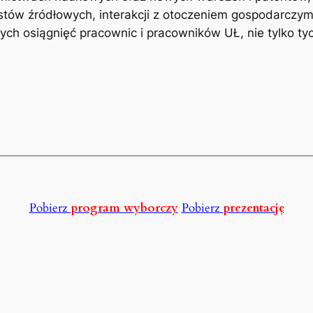
tów źródłowych, interakcji z otoczeniem gospodarczy
h osiągnięć pracownic i pracowników UŁ, nie tylko tyc
Pobierz
program wyborczy
Pobierz
prezentację