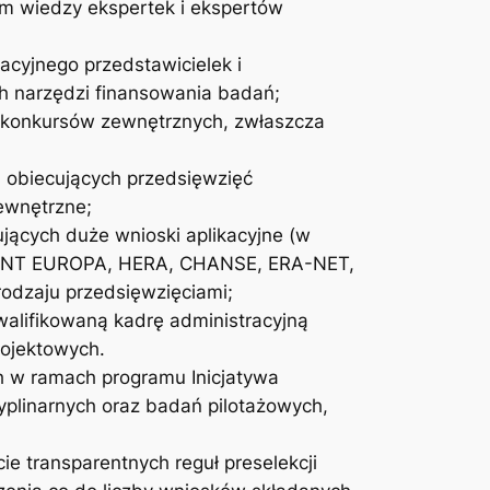
em wiedzy ekspertek i ekspertów
acyjnego przedstawicielek i
ch narzędzi finansowania badań;
konkursów zewnętrznych, zwłaszcza
a obiecujących przedsięwzięć
ewnętrzne;
ących duże wnioski aplikacyjne (w
YZONT EUROPA, HERA, CHANSE, ERA-NET,
rodzaju przedsięwzięciami;
alifikowaną kadrę administracyjną
ojektowych.
 w ramach programu Inicjatywa
yplinarnych oraz badań pilotażowych,
e transparentnych reguł preselekcji